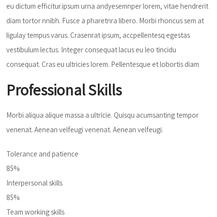
eu dictum efficitur.ipsum urna andyesemnper lorem, vitae hendrerit
diam tortor nnibh. Fusce a pharetnra libero. Morbi rhoncus sem at
ligulay tempus varus. Crasenrat ipsum, accpellentesq egestas
vestibulum lectus. Integer consequat lacus eu leo tincidu
consequat. Cras eu ultricies lorem. Pellentesque et lobortis diam
Professional Skills
Morbi aliqua alique massa a ultricie. Quisqu acumsanting tempor
venenat. Aenean velfeugi venenat. Aenean velfeugi.
Tolerance and patience
85%
Interpersonal skills
85%
Team working skills