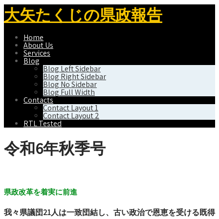
大矢たくじの県政報告
Home
About Us
Services
Blog
Blog Left Sidebar
Blog Right Sidebar
Blog No Sidebar
Blog Full Width
Contacts
Contact Layout 1
Contact Layout 2
RTL Tested
令和6年秋季号
県政改革を着実に前進
我々県議団21人は一致団結し、古い政治で恩恵を受ける既得