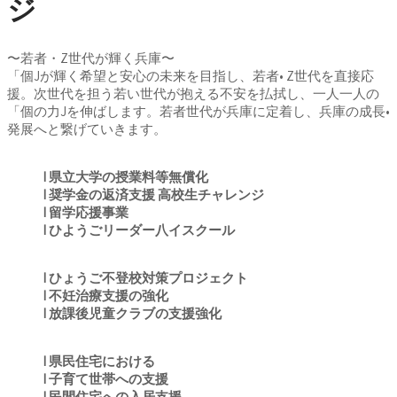
ジ
〜若者・Z世代が輝く兵庫〜
「個Jが輝く希望と安心の未来を目指し、若者• Z世代を直接応
援。次世代を担う若い世代が抱える不安を払拭し、一人一人の
「個の力Jを伸ばします。若者世代が兵庫に定着し、兵庫の成長•
発展へと繋げていきます。
I 県立大学の授業料等無償化
I 奨学金の返済支援 高校生チャレンジ
I 留学応援事業
I ひようごリーダー八イスクール
I ひょうご不登校対策プロジェクト
I 不妊治療支援の強化
I 放課後児童クラブの支援強化
I 県民住宅における
I 子育て世帯への支援
I 民間住宅への入居支援